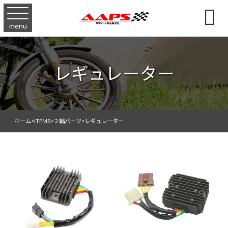

menu
レギュレーター
ホーム
>
ITEMS
>
２輪パーツ
>
レギュレーター