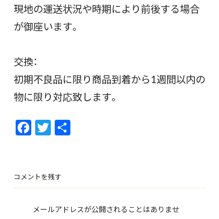
現地の運送状況や時期により前後する場合
が御座います。
交換：
初期不良品に限り商品到着から1週間以内の
物に限り対応致します。
F
T
共
ac
w
有
e
itt
b
er
コメントを残す
o
o
メールアドレスが公開されることはありませ