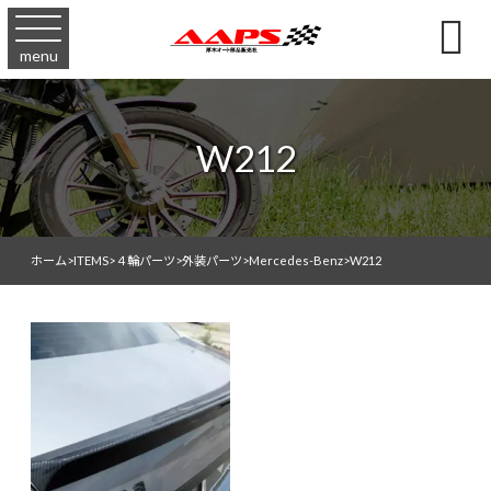

menu
W212
ホーム
>
ITEMS
>
４輪パーツ
>
外装パーツ
>
Mercedes-Benz
>
W212