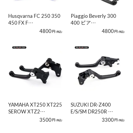
Husqvarna FC 250 350
Piaggio Beverly 300
450 FX F…
400 ピア…
4800
4800
円
円
(税込)
(税込)
YAMAHA XT250 XT225
SUZUKI DR-Z400
SEROW XTZ2…
E/S/SM DR250R …
3500
3300
円
円
(税込)
(税込)