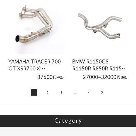
YAMAHA TRACER 700
BMW R1150GS
GT XSR700 X…
R1150R R850R R115…
37600
27000~32000
円
円
(税込)
(税込)
»
1
2
3
...
5
Category