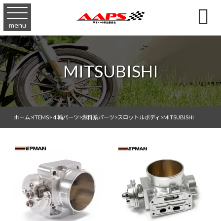

menu
MITSUBISHI
ホーム
>
ITEMS
>
４輪パーツ
>
燃料系パーツ
>
スロットルボディ
>
MITSUBISHI