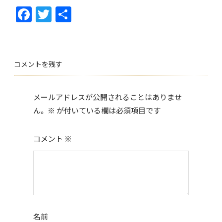
F
T
共
ac
w
有
e
itt
b
er
コメントを残す
o
o
メールアドレスが公開されることはありませ
k
ん。
※
が付いている欄は必須項目です
コメント
※
名前