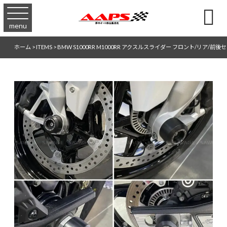

menu
ホーム
>
ITEMS
>
BMW S1000RR M1000RR アクスルスライダー フロント/リア/前後