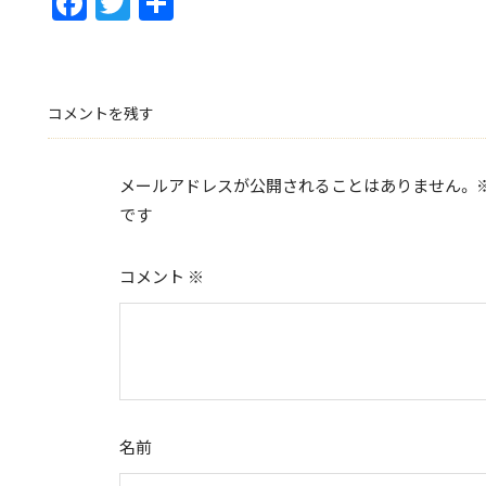
F
T
共
ac
w
有
e
itt
b
er
コメントを残す
o
o
メールアドレスが公開されることはありません。
k
です
コメント
※
名前