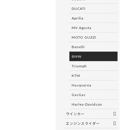
DUCATI
Aprilia
MV Agusta
MOTO GUZZI
Benelli
BMW
Triumph
KTM
Husqvarna
GasGas
Harley-Davidson
ウインカー
エンジンスライダー