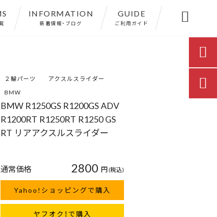
MS
INFORMATION
GUIDE

覧
新着情報・ブログ
ご利用ガイド

２輪パーツ
アクスルスライダー

BMW
BMW R1250GS R1200GS ADV
R1200RT R1250RT R1250 GS
RT リアアクスルスライダー
2800
通常価格
円
(税込)
Yahoo!ショッピングで購入
ヤフオク！で購入