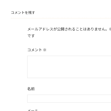
e
itt
b
er
コメントを残す
o
o
メールアドレスが公開されることはありません。
k
です
コメント
※
名前
メール