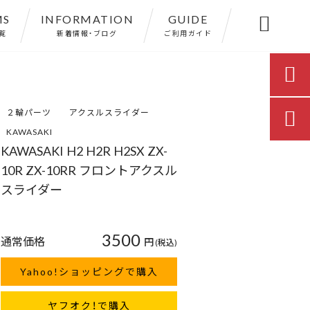
MS
INFORMATION
GUIDE

覧
新着情報・ブログ
ご利用ガイド

２輪パーツ
アクスルスライダー

KAWASAKI
KAWASAKI H2 H2R H2SX ZX-
10R ZX-10RR フロントアクスル
スライダー
3500
通常価格
円
(税込)
Yahoo!ショッピングで購入
ヤフオク！で購入