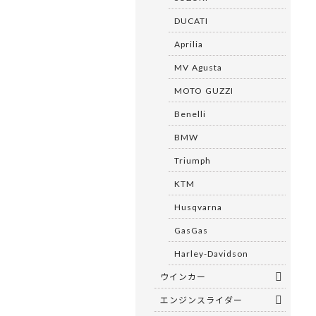
DUCATI
Aprilia
MV Agusta
MOTO GUZZI
Benelli
BMW
Triumph
KTM
Husqvarna
GasGas
Harley-Davidson
ウインカー
エンジンスライダー