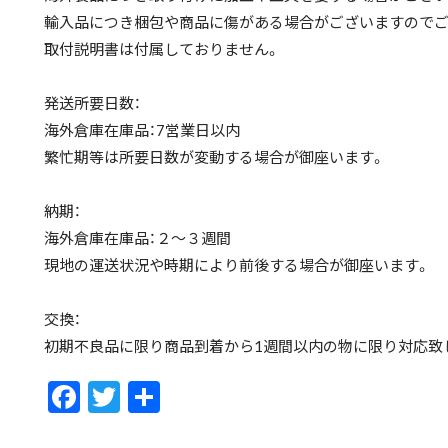
輸入品につき梱包や商品に傷がある場合がございますのでご
取付説明書は付属しておりません。
発送所要日数：
海外倉庫在庫品：7営業日以内
繁忙期等は所要日数が変動する場合が御座います。
納期：
海外倉庫在庫品：２〜３週間
現地の運送状況や時期により前後する場合が御座います。
交換：
初期不良品に限り商品到着から1週間以内の物に限り対応致
F
T
共
ac
w
有