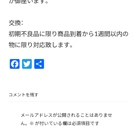
が御座います。
交換：
初期不良品に限り商品到着から1週間以内の
物に限り対応致します。
F
T
共
ac
w
有
e
itt
b
er
コメントを残す
o
o
メールアドレスが公開されることはありませ
k
ん。
※
が付いている欄は必須項目です