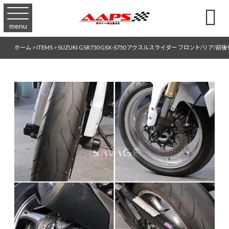

menu
ホーム
>
ITEMS
>
SUZUKI GSR750 GSX-S750 アクスルスライダー フロント/リア/前