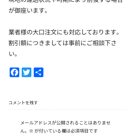
が御座います。
業者様の大口注文にも対応しております。
割引額につきましては事前にご相談下さ
い。
F
T
共
ac
w
有
e
itt
b
er
コメントを残す
o
o
メールアドレスが公開されることはありませ
k
ん。
※
が付いている欄は必須項目です