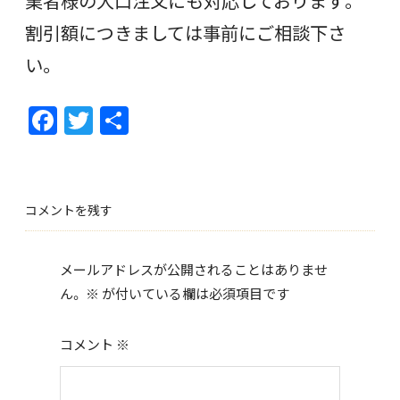
業者様の大口注文にも対応しております。
割引額につきましては事前にご相談下さ
い。
F
T
共
ac
w
有
e
itt
b
er
コメントを残す
o
o
メールアドレスが公開されることはありませ
k
ん。
※
が付いている欄は必須項目です
コメント
※