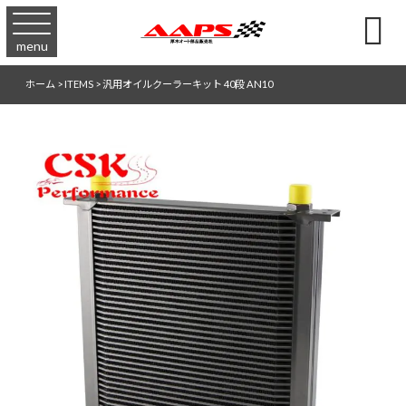

menu
ホーム
>
ITEMS
>
汎用オイルクーラーキット 40段 AN10