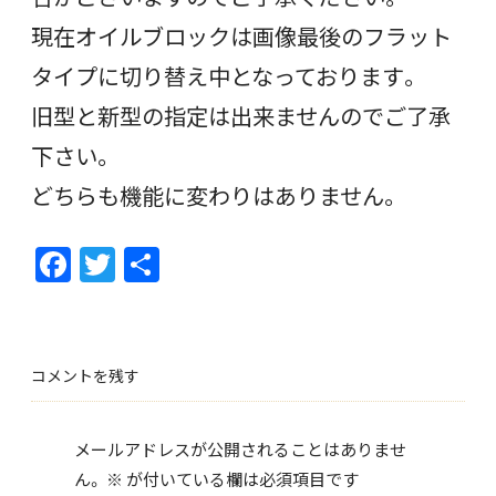
現在オイルブロックは画像最後のフラット
タイプに切り替え中となっております。
旧型と新型の指定は出来ませんのでご了承
下さい。
どちらも機能に変わりはありません。
F
T
共
ac
w
有
e
itt
b
er
コメントを残す
o
o
メールアドレスが公開されることはありませ
k
ん。
※
が付いている欄は必須項目です