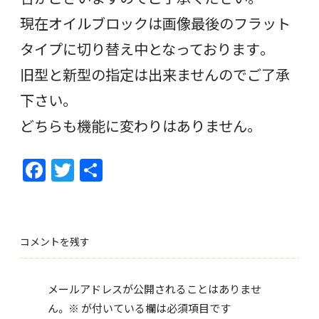
現在オイルブロックは画像最後のフラット
タイプに切り替え中となっております。
旧型と新型の指定は出来ませんのでご了承
下さい。
どちらも機能に変わりはありません。
F
T
共
ac
w
有
e
itt
b
er
コメントを残す
o
o
メールアドレスが公開されることはありませ
k
ん。
※
が付いている欄は必須項目です