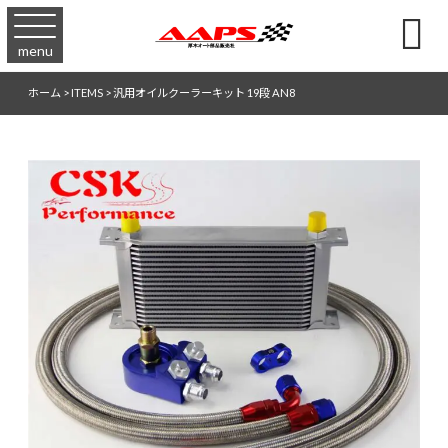

menu
ホーム
>
ITEMS
>
汎用オイルクーラーキット 19段 AN8