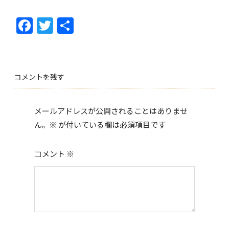
F
T
共
ac
w
有
e
itt
b
er
コメントを残す
o
o
メールアドレスが公開されることはありませ
k
ん。
※
が付いている欄は必須項目です
コメント
※