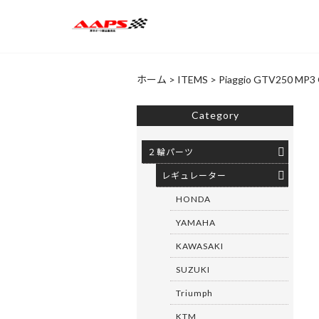
ホーム
>
ITEMS
>
Piaggio GTV250 MP3
Category
２輪パーツ
レギュレーター
HONDA
YAMAHA
KAWASAKI
SUZUKI
Triumph
KTM