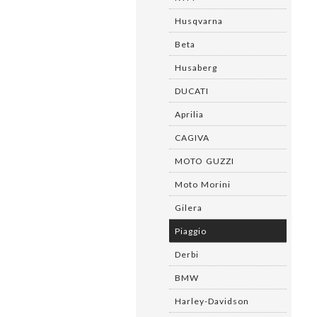
Husqvarna
Beta
Husaberg
DUCATI
Aprilia
CAGIVA
MOTO GUZZI
Moto Morini
Gilera
Piaggio
Derbi
BMW
Harley-Davidson