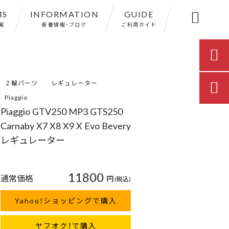
MS
INFORMATION
GUIDE

覧
新着情報・ブログ
ご利用ガイド

２輪パーツ
レギュレーター

Piaggio
Piaggio GTV250 MP3 GTS250
Carnaby X7 X8 X9 X Evo Bevery
レギュレーター
11800
通常価格
円
(税込)
Yahoo!ショッピングで購入
ヤフオク！で購入