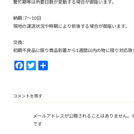
繁忙期等は所要日数が変動する場合が御座います。
納期：7〜10日
現地の運送状況や時期により前後する場合が御座います。
交換：
初期不良品に限り商品到着から1週間以内の物に限り対応致
F
T
共
ac
w
有
e
itt
b
er
コメントを残す
o
o
メールアドレスが公開されることはありません。
k
です