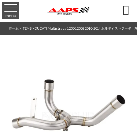

menu
ホーム
>
ITEMS
>
DUCATI Multistrada 1200 1200S 2010-2014 ム