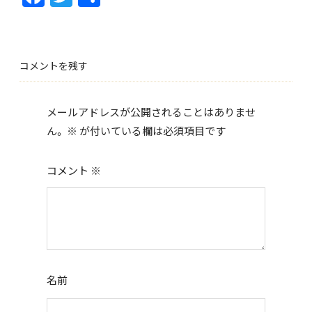
ac
w
有
e
itt
b
er
コメントを残す
o
o
メールアドレスが公開されることはありませ
k
ん。
※
が付いている欄は必須項目です
コメント
※
名前