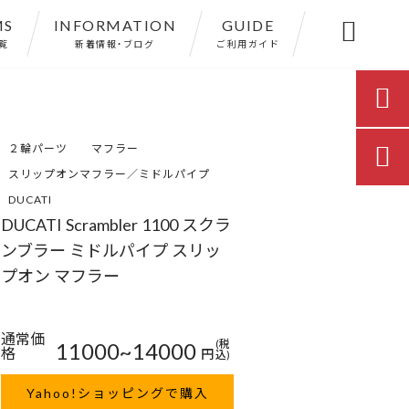
MS
INFORMATION
GUIDE

覧
新着情報・ブログ
ご利用ガイド

２輪パーツ
マフラー

スリップオンマフラー／ミドルパイプ
DUCATI
DUCATI Scrambler 1100 スクラ
ンブラー ミドルパイプ スリッ
プオン マフラー
通常価
11000~14000
(税
格
円
込)
Yahoo!ショッピングで購入