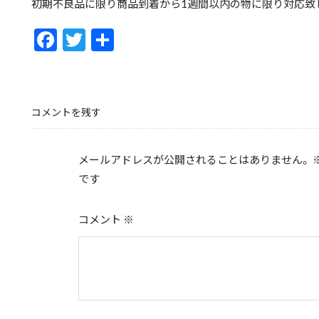
初期不良品に限り商品到着から1週間以内の物に限り対応致
F
T
共
ac
w
有
e
itt
b
er
コメントを残す
o
o
メールアドレスが公開されることはありません。
k
です
コメント
※