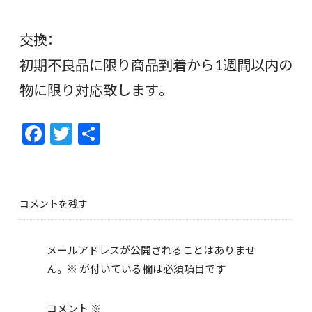
交換：
初期不良品に限り商品到着から1週間以内の
物に限り対応致します。
F
T
共
ac
w
有
e
itt
b
er
コメントを残す
o
o
メールアドレスが公開されることはありませ
k
ん。
※
が付いている欄は必須項目です
コメント
※