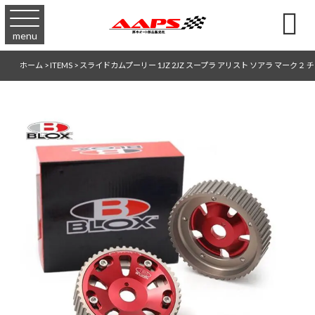

menu
ホーム
>
ITEMS
>
スライドカムプーリー 1JZ 2JZ スープラ アリスト ソアラ マーク２