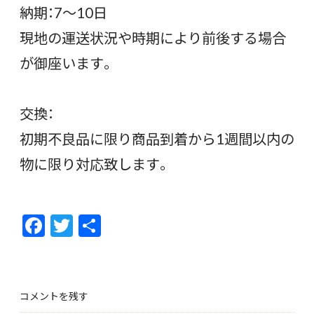
納期：7〜10日
現地の運送状況や時期により前後する場合
が御座います。
交換：
初期不良品に限り商品到着から1週間以内の
物に限り対応致します。
F
T
共
ac
w
有
e
itt
b
er
コメントを残す