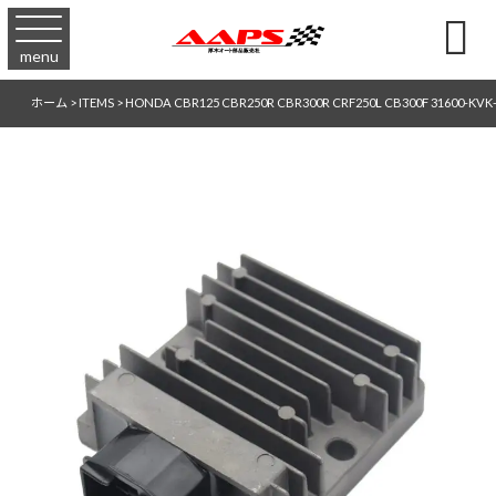

menu
ホーム
>
ITEMS
>
HONDA CBR125 CBR250R CBR300R CRF250L CB300F 31600