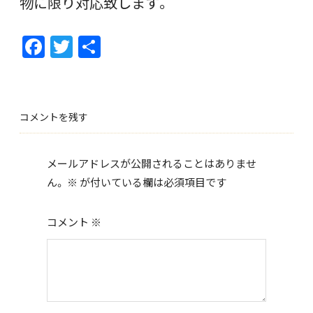
物に限り対応致します。
F
T
共
ac
w
有
e
itt
b
er
コメントを残す
o
o
メールアドレスが公開されることはありませ
k
ん。
※
が付いている欄は必須項目です
コメント
※