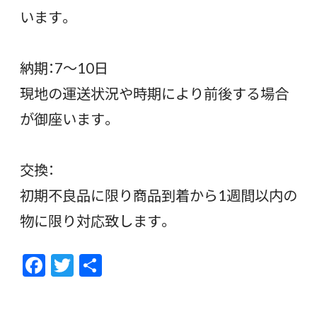
います。
納期：7〜10日
現地の運送状況や時期により前後する場合
が御座います。
交換：
初期不良品に限り商品到着から1週間以内の
物に限り対応致します。
F
T
共
ac
w
有
e
itt