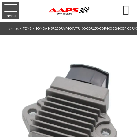

menu
ホーム
>
ITEMS
>
HONDA NSR250 RVF400 VFR400 CBR250 CBR400 CB400SF C