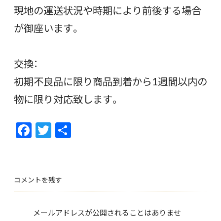
現地の運送状況や時期により前後する場合
が御座います。
交換：
初期不良品に限り商品到着から1週間以内の
物に限り対応致します。
F
T
共
ac
w
有
e
itt
b
er
コメントを残す
o
o
メールアドレスが公開されることはありませ