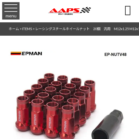

menu
ホーム
>
ITEMS
>
レーシングスチールホイールナット 20個 汎用 M12x1.25 M12x1