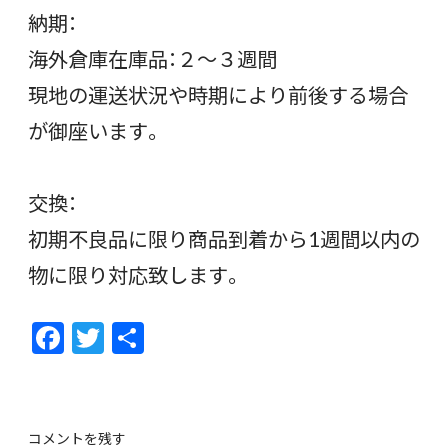
納期：
海外倉庫在庫品：２〜３週間
現地の運送状況や時期により前後する場合
が御座います。
交換：
初期不良品に限り商品到着から1週間以内の
物に限り対応致します。
F
T
共
ac
w
有
e
itt
b
er
コメントを残す