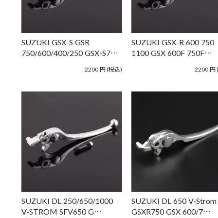
SUZUKI GSX-S GSR
SUZUKI GSX-R 600 750
750/600/400/250 GSX-S7…
1100 GSX 600F 750F…
2200
円
(税込)
2200
円
SUZUKI DL 250/650/1000
SUZUKI DL 650 V-Strom
V-STROM SFV650 G…
GSXR750 GSX 600/7…