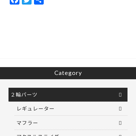
ac
w
有
e
itt
b
er
o
o
k
Category
２輪パーツ
レギュレーター
マフラー