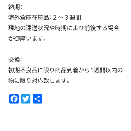
納期：
海外倉庫在庫品：２～３週間
現地の運送状況や時期により前後する場合
が御座います。
交換：
初期不良品に限り商品到着から1週間以内の
物に限り対応致します。
F
T
共
ac
w
有
e
itt
b
er