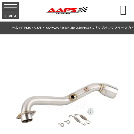

menu
ホーム
>
ITEMS
>
SUZUKI SKYWAVE400 BURGMAN400 スリップオンマフラー