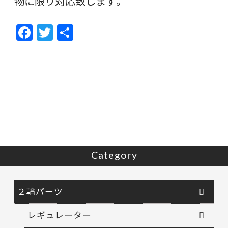
物に限り対応致します。
F
T
共
ac
w
有
e
itt
b
er
o
o
k
Category
２輪パーツ
レギュレーター