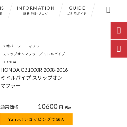
MS
INFORMATION
GUIDE

覧
新着情報・ブログ
ご利用ガイド

２輪パーツ
マフラー

スリップオンマフラー／ミドルパイプ
HONDA
HONDA CB1000R 2008-2016
ミドルパイプ スリップオン
マフラー
10600
通常価格
円
(税込)
Yahoo!ショッピングで購入