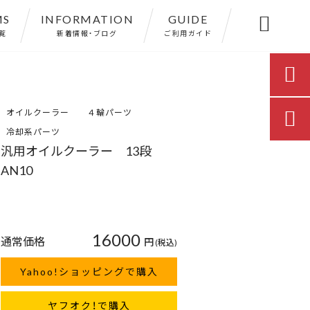
MS
INFORMATION
GUIDE

覧
新着情報・ブログ
ご利用ガイド

オイルクーラー
４輪パーツ

冷却系パーツ
汎用オイルクーラー 13段
AN10
16000
通常価格
円
(税込)
Yahoo!ショッピングで購入
ヤフオク！で購入