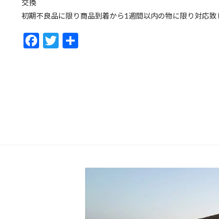
交換
初期不良品に限り商品到着から1週間以内の物に限り対応致
F
T
共
ac
w
有
e
itt
b
er
o
o
k