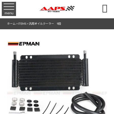

menu
ホーム
>
ITEMS
>
汎用オイルクーラー 9段