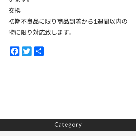
交換
初期不良品に限り商品到着から1週間以内の
物に限り対応致します。
F
T
共
ac
w
有
e
itt
b
er
o
o
k
Category