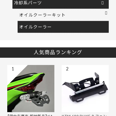
冷却系パーツ
オイルクーラーキット
オイルクーラー
人気商品ランキング
1
2
【国内在庫有 即納新品】KA
KTM 690 DUKE R フェン