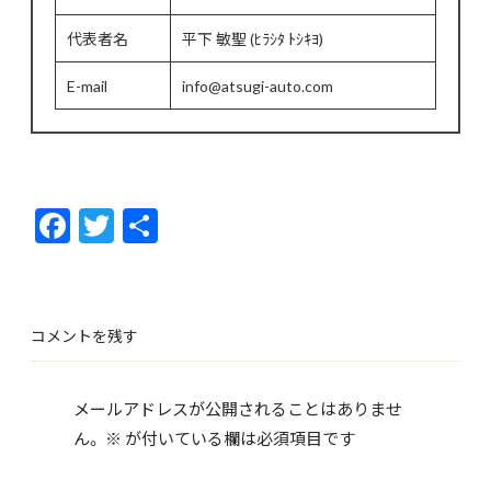
代表者名
平下 敏聖 (ﾋﾗｼﾀ ﾄｼｷﾖ)
E-mail
info@atsugi-auto.com
F
T
共
ac
w
有
e
itt
b
er
コメントを残す
o
o
メールアドレスが公開されることはありませ
k
ん。
※
が付いている欄は必須項目です