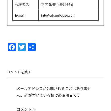
代表者名
平下 敏聖 (ﾋﾗｼﾀ ﾄｼｷﾖ)
E-mail
info@atsugi-auto.com
F
T
共
ac
w
有
e
itt
b
er
コメントを残す
o
o
メールアドレスが公開されることはありませ
k
ん。
※
が付いている欄は必須項目です
コメント
※