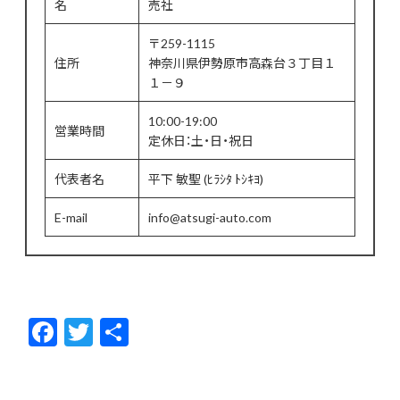
名
売社
〒259-1115
住所
神奈川県伊勢原市高森台３丁目１
１－９
10:00-19:00
営業時間
定休日：土・日・祝日
代表者名
平下 敏聖 (ﾋﾗｼﾀ ﾄｼｷﾖ)
E-mail
info@atsugi-auto.com
F
T
共
ac
w
有
e
itt