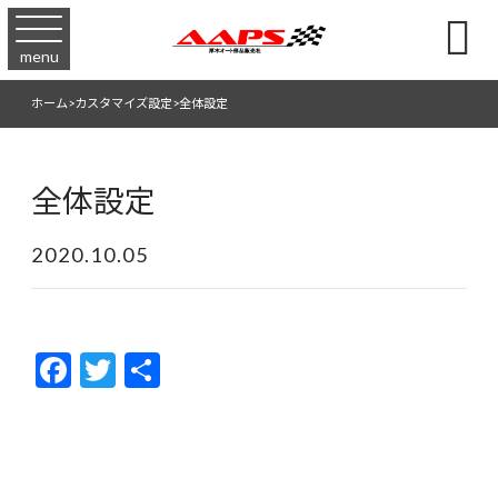

menu
ホーム
>
カスタマイズ設定
>
全体設定
全体設定
2020.10.05
F
T
共
ac
w
有
e
itt
b
er