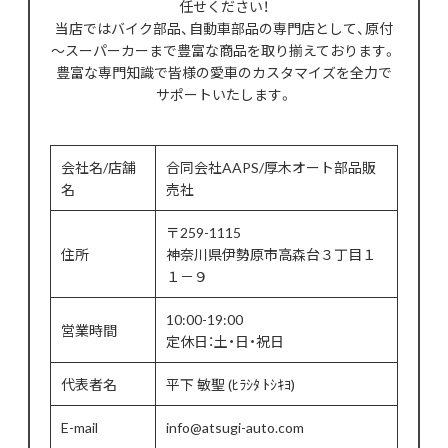
任せください！
当店ではバイク部品、自動車部品の専門店として、原付
～スーパーカーまで豊富な商品を取り揃えております。
豊富な専門知識で皆様の愛車のカスタマイズを全力で
サポートいたします。
会社名/店舗
合同会社AAPS/厚木オート部品販
名
売社
〒259-1115
住所
神奈川県伊勢原市高森台３丁目１
１－９
10:00-19:00
営業時間
定休日：土・日・祝日
代表者名
平下 敏聖 (ﾋﾗｼﾀ ﾄｼｷﾖ)
E-mail
info@atsugi-auto.com