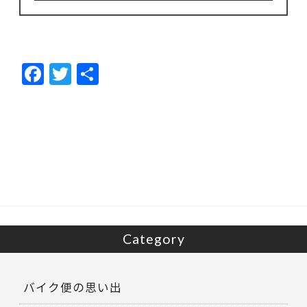
F
T
共
ac
w
有
e
itt
b
er
o
o
k
Category
バイク便の思い出